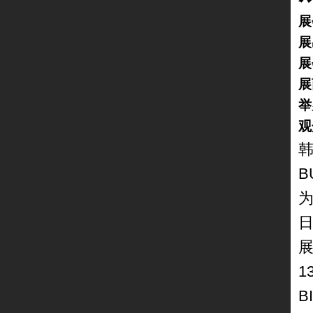
展
展
展
展
举
观
韩
B
日
展
1
B